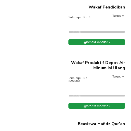
Wakaf Pendidikan
Target ∞
Terkumpul Rp. 0
0.00%
DONASI SEKARANG
Wakaf Produktif Depot Air
Minum Isi Ulang
Target ∞
Terkumpul Rp.
225.000
0.00%
DONASI SEKARANG
Beasiswa Hafidz Qur’an