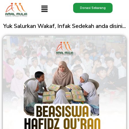
Skip
Menu
Donasi Sekarang
to
content
Yuk Salurkan Wakaf, Infak Sedekah anda disini...