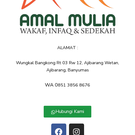
ALAMAT :
Wungkal Bangkong Rt 03 Rw 12, Ajibarang Wetan,
Ajibarang, Banyumas
WA
0
851 3856 8676
Hubungi Kami
F
I
a
n