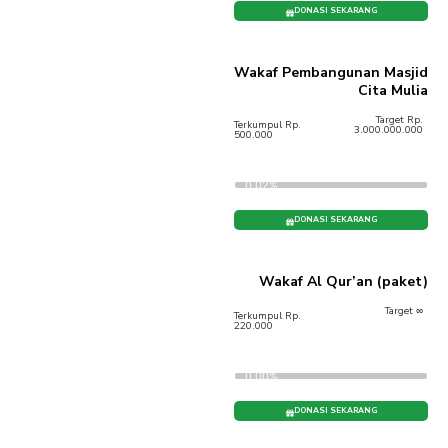
DONASI SEKARANG
Wakaf Pembangunan Masjid
Cita Mulia
Target Rp.
Terkumpul Rp.
3.000.000.000
500.000
0.02%
DONASI SEKARANG
Wakaf Al Qur’an (paket)
Target ∞
Terkumpul Rp.
220.000
0.00%
DONASI SEKARANG